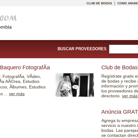
CLUB DE BODAS
COMO ANUNC
BUSCAR PROVEEDORES
 Baquero FotografÃ­a
Club de Bodas
Regístrate gratis 
: FotografÃ­a, VÃ­deo,
de bodas y recibe 
Ã­a AÃ©rea, Estudios
información y pro
icos, Ãlbumes, Estudios
los proveedores d
....
ver más
directorio.
ver más
Anúncia GRAT
Agrega tu empresa
servicio a nuestro 
bodas. Las pareja
se contactan direc