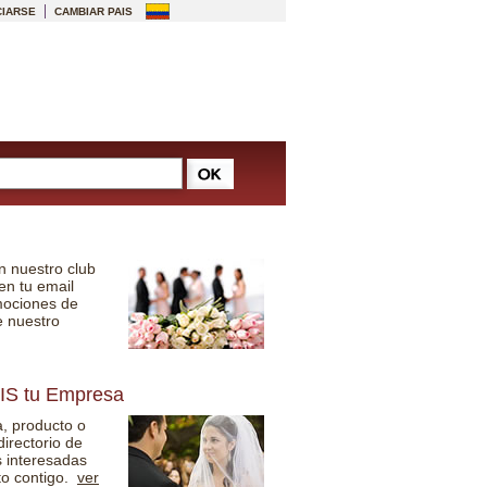
IARSE
CAMBIAR PAIS
en nuestro club
en tu email
mociones de
e nuestro
IS tu Empresa
, producto o
directorio de
s interesadas
to contigo.
ver