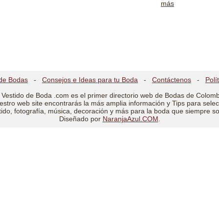
más
de Bodas
-
Consejos e Ideas para tu Boda
-
Contáctenos
-
Polí
 Vestido de Boda .com es el primer directorio web de Bodas de Colomb
estro web site encontrarás la más amplia información y Tips para selec
tido, fotografía, música, decoración y más para la boda que siempre s
Diseñado por
NaranjaAzul.COM
.